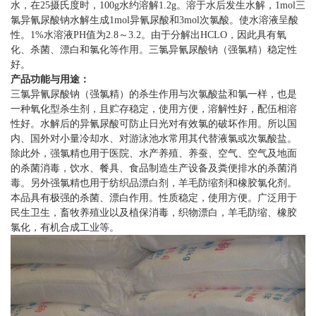
水，在25摄氏度时，100g水约溶解1.2g。溶于水后发生水解，1mol三
氯异氰尿酸钠水解生成1mol异氰尿酸和3mol次氯酸。使水溶液呈酸
性。1%水溶液PH值为2.8～3.2。由于分解出HCLO，因此具有氧
化、杀菌、漂白和氯化等作用。三氯异氰尿酸钠（强氯精）稳定性
好。
产品功能与用途：
三氯异氰尿酸钠（强氯精）的杀生作用与次氯酸盐和氯一样，也是
一种氧化型杀生剂，且贮存稳定，使用方便，溶解性好，配伍相溶
性好。水解后的异氰尿酸可防止日光对有效氯的破坏作用。所以国
内、国外对小量冷却水、对游泳池水常用其代替液氯或次氯酸盐。
除此外，强氯精也用于医院、水产养殖、养蚕、空气、空气及地面
的杀菌消毒，饮水、餐具、食品制造生产设备及粪便排水的杀菌消
毒。另外强氯精也用于纺织品漂白剂，羊毛防缩剂和橡胶氯化剂。
本品具有极强的杀菌、漂白作用。性质稳定，使用方便。广泛用于
民生卫生，畜牧养殖业以及植保消毒，织物漂白，羊毛防缩、橡胶
氯化，有机合成工业等。