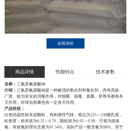
在线询价
商品详情
性能特点
技术参数
名称：
三氯异氰尿酸钠
介绍：
三氯异氰尿酸钠是一种极强的氧化剂和氯化剂，具有高效、
广谱、较为安全的消毒作用，对细菌、病毒、真菌、芽孢等都有杀
灭作用，对球虫卵囊也有一定杀灭作用。
产品性状：
白色结晶性粉末或颗粒，有刺激性气味。熔点为225～230摄氏度，
松密度：粉末状为0.55～0.70，颗粒状为0.92～0.98。可视为固体
氯，有效氯的理论含量为91.54%。实际产品一般含氯为90%。溶于